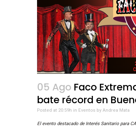
05 Ago
Faco Extrema
bate récord en Buen
Posted at 20:59h
in
Eventos
by
Andrea Mata
El evento destacado de Interés Sanitario para CA