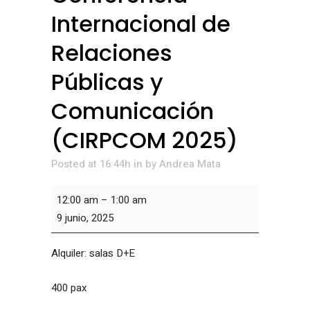
Internacional de
Relaciones
Públicas y
Comunicación
(CIRPCOM 2025)
Posted at 16:44h
in
by
Andrea Mata
Conferencia
12:00 am
–
1:00 am
Internacional
9 junio, 2025
de
Relaciones
Alquiler: salas D+E
Públicas
y
400 pax
Comunicación